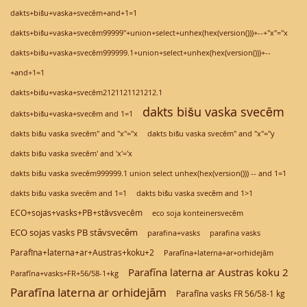
dakts+bišu+vaska+svecēm+and+1=1
dakts+bišu+vaska+svecēm99999"+union+select+unhex(hex(version()))+--+"x"="x
dakts+bišu+vaska+svecēm999999.1+union+select+unhex(hex(version()))+--
+and+1=1
dakts+bišu+vaska+svecēm2121121121212.1
dakts bišu vaska svecēm
dakts+bišu+vaska+svecēm and 1=1
dakts bišu vaska svecēm" and "x"="x
dakts bišu vaska svecēm" and "x"="y
dakts bišu vaska svecēm' and 'x'='x
dakts bišu vaska svecēm999999.1 union select unhex(hex(version())) -- and 1=1
dakts bišu vaska svecēm and 1>1
dakts bišu vaska svecēm and 1=1
ECO+sojas+vasks+PB+stāvsvecēm
eco soja konteinersvecēm
ECO sojas vasks PB stāvsvecēm
parafina+vasks
parafina vasks
Parafīna+laterna+ar+Austras+koku+2
Parafīna+laterna+ar+orhidejām
Parafīna laterna ar Austras koku 2
Parafīna+vasks+FR+56/58-1+kg
Parafīna laterna ar orhidejām
Parafīna vasks FR 56/58-1 kg