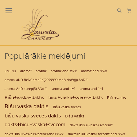
Skip
to
Meklē
Ma
Content
Populārākie meklējumi
aroma
aroma'
aroma"
aroma' and 'x'='x
aroma' and 'x'='y
aroma' aND BeNChMaRK(2999999,Md5(NoW())) AnD '1
aroma' AnD sLeep(3) ANd '1
aroma and 1=1
aroma and 1>1
Bišu+vaska+daktis
bišu+vaska+sveces+dakts
Bišu+vasks
Bišu vaska daktis
Bišu vaska sveces
bišu vaska sveces dakts
Bišu vasks
dakts+bišu+vaska+svecēm
dakts+bišu+vaska+svecēm'"
dakts+bišu+vaska+svecēm'+and+'x'='x
dakts+bišu+vaska+svecēm' and 'x'='x