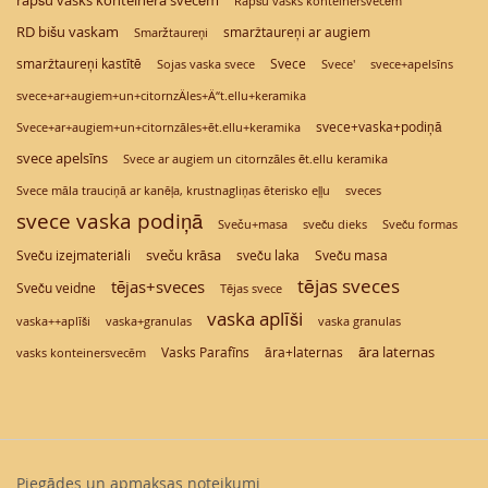
rapšu vasks konteinera svecēm
Rapšu vasks konteinersvecēm
RD bišu vaskam
Smaržtaureņi
smaržtaureņi ar augiem
smaržtaureņi kastītē
Svece
Sojas vaska svece
Svece'
svece+apelsīns
svece+ar+augiem+un+citornzÄles+Ä“t.ellu+keramika
svece+vaska+podiņā
Svece+ar+augiem+un+citornzāles+ēt.ellu+keramika
svece apelsīns
Svece ar augiem un citornzāles ēt.ellu keramika
Svece māla trauciņā ar kanēļa, krustnagliņas ēterisko eļļu
sveces
svece vaska podiņā
Sveču+masa
sveču dieks
Sveču formas
sveču krāsa
Sveču masa
Sveču izejmateriāli
sveču laka
tējas sveces
tējas+sveces
Sveču veidne
Tējas svece
vaska aplīši
vaska granulas
vaska++aplīši
vaska+granulas
āra laternas
Vasks Parafīns
āra+laternas
vasks konteinersvecēm
Piegādes un apmaksas noteikumi