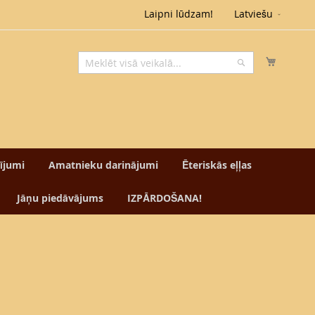
Valoda
Laipni lūdzam!
Latviešu
Mans g
Meklēt
Meklēt
tījumi
Amatnieku darinājumi
Ēteriskās eļļas
Jāņu piedāvājums
IZPĀRDOŠANA!