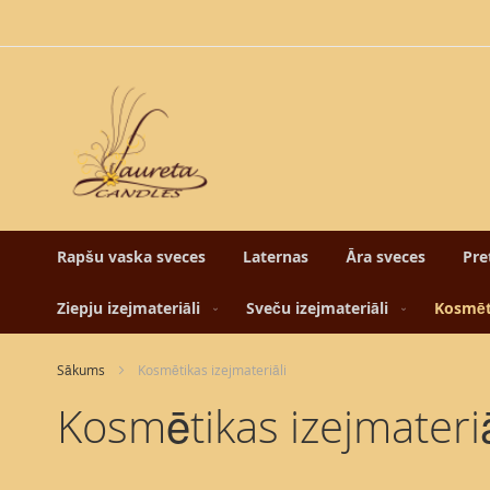
Skip
to
Content
Rapšu vaska sveces
Laternas
Āra sveces
Pre
Ziepju izejmateriāli
Sveču izejmateriāli
Kosmēti
Sākums
Kosmētikas izejmateriāli
Kosmētikas izejmateriā