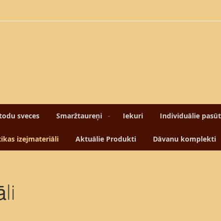
todu sveces
Smaržtaureņi
Iekuri
Individuālie pasū
kas izejmateriāli
Aktuālie Produkti
Dāvanu komplekti
li