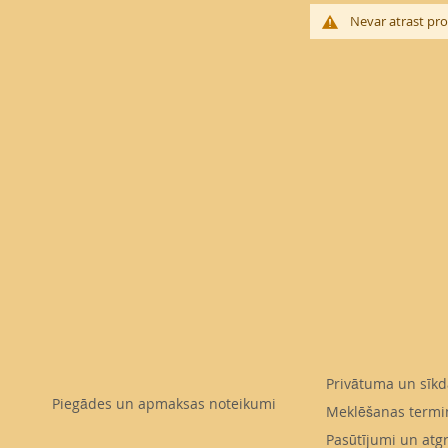
Nevar atrast prod
Privātuma un sīkd
Piegādes un apmaksas noteikumi
Meklēšanas termi
Pasūtījumi un atg