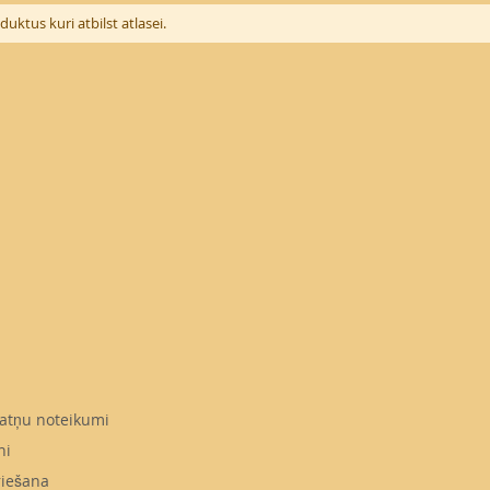
uktus kuri atbilst atlasei.
atņu noteikumi
ni
riešana