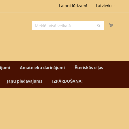
Valoda
Laipni lūdzam!
Latviešu
Mans g
Meklēt
Meklēt
tījumi
Amatnieku darinājumi
Ēteriskās eļļas
Jāņu piedāvājums
IZPĀRDOŠANA!