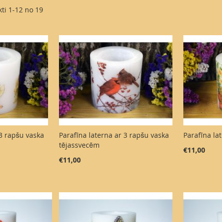
kti
1
-
12
no
19
 3 rapšu vaska
Parafīna laterna ar 3 rapšu vaska
Parafīna la
tējassvecēm
€11,00
€11,00