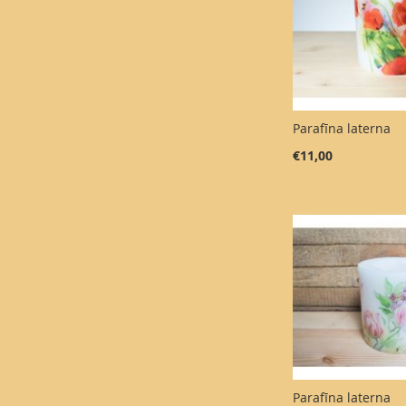
Parafīna laterna
€11,00
PIEVIENOT
PIEVIENOT
PIEVIENOT
Pievienot grozam
Pievienot grozam
Pievienot grozam
SALĪDZINĀŠANAI
SALĪDZINĀŠANAI
SALĪDZINĀŠANAI
Parafīna laterna