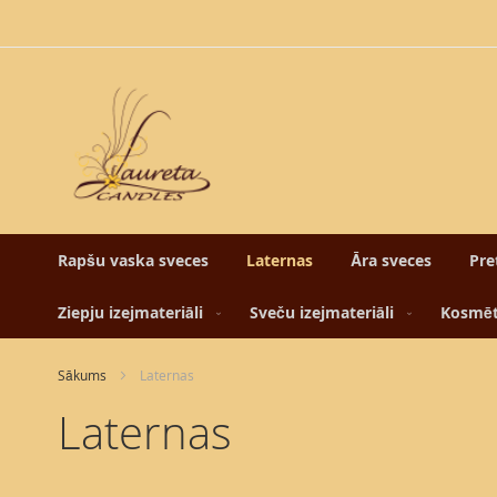
Skip
to
Content
Rapšu vaska sveces
Laternas
Āra sveces
Pre
Ziepju izejmateriāli
Sveču izejmateriāli
Kosmēti
Sākums
Laternas
Laternas