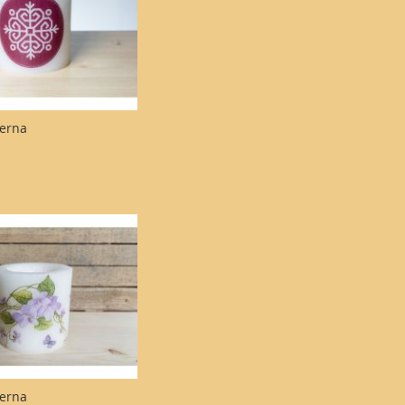
terna
terna