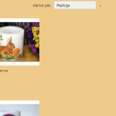
Iestatīt
Kārtot pēc
dilstošā
secībā
terna