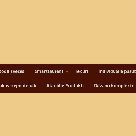
todu sveces
Smaržtaureņi
Iekuri
Individuālie pasū
kas izejmateriāli
Aktuālie Produkti
Dāvanu komplekti