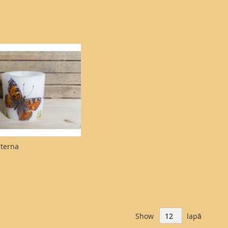
aterna
Show
lapā