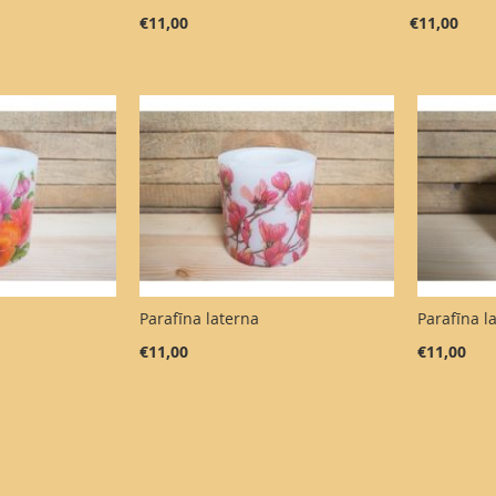
€11,00
€11,00
Parafīna laterna
Parafīna l
€11,00
€11,00
ng page