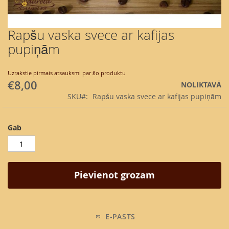
Rapšu vaska svece ar kafijas
Skip
to
pupiņām
the
beginning
of
Uzrakstie pirmais atsauksmi par šo produktu
€8,00
the
NOLIKTAVĀ
images
SKU
Rapšu vaska svece ar kafijas pupiņām
gallery
Gab
Pievienot grozam
E-PASTS