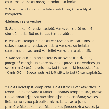
caurumā, lai dakts mezgli strādātu kā korķis.
3. Nostipriniet dakti ar adatas palīdzību, kura ietilpst
komplektā.
4.Ielejiet vasku veidnē
5. Gaidiet kamēr vasks sacietē. Vasks var cietēt no 1-6
stundām atkarībā no telpas temperatūras
6. Vaskam cietējot pie dakts var izveidoties caurums, jo
dakts sasūcas ar vasku. Ar adatu var uztaisīt lielāku
caurumu, lai caurumā var ieliet vasku un to aizpildīt.
7. Kad vasks ir pilnībā sacietējis un svece ir atdzisusi,
jānogriež mezgls un svece aiz dakts jāizvelk no veidnes. Ja
svece nenāk ārā no veidnes, tad to var ielikt ledusskapī uz
10 minūtēm. Svece nedrīkst būt silta, jo tad tā var saplaisāt.
* Dakts neietilpst komplektā .Dakts izmērs var atšķirties, jo
izmēru ietekmē vairāki faktori: liešanas temperatūra; krāsas
un/vai smaržeļļas vai ēteriskās eļļas pievienošana; sveces
liešana no sveču pārpalikumiem. Lai atrastu Jums
piemērotāko dakti ir vairākas reizes jānodedzina svece. Ja