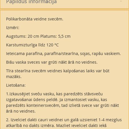
Papildus informācija
Polikarbonāta veidne svecēm.
Izmēri:
Augstums: 20 cm Platums: 5,5 cm
Karstumizturīga līdz 120 °C
Ieteicama parafīna, parafīna/stearīna, sojas, rapšu vaskiem.
Bišu vaska sveces var grūti nākt ārā no veidnes.
Tīra stearīna svecēm veidnes kalpošanas laiks var būt
mazāks.
Lietošana:
1.Izkausējiet sveču vasku, kas paredzēts stāvsveču
izgatavošanai ūdens peldē. Ja izmantosiet vasku, kas
paredzēts konteinersvecēm, tad izlietā svece var grūti nākt
ārā no veidnes.
2. Izvelciet dakti cauri veidnei un galā uzsieniet 1-4 mezglus
atkarībā no dakts izmēra. Mazliet ievelciet dakti iekš