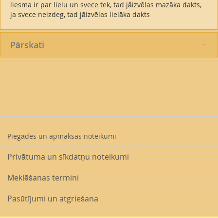
liesma ir par lielu un svece tek, tad jāizvēlas mazāka dakts,
ja svece neizdeg, tad jāizvēlas lielāka dakts
Pārskati
Piegādes un apmaksas noteikumi
Privātuma un sīkdatņu noteikumi
Meklēšanas termini
Pasūtījumi un atgriešana