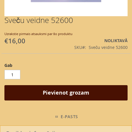
Sveču veidne 52600
Skip
to
the
Uzrakstie pirmais atsauksmi par šo produktu
beginning
€16,00
NOLIKTAVĀ
of
SKU
Sveču veidne 52600
the
images
gallery
Gab
Pievienot grozam
E-PASTS